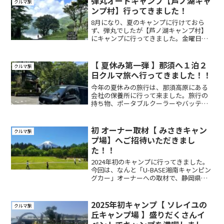
弾丸オートキャンプ【芦ノ湖キャ
クルマ旅
車中泊しながら、向...
ンプ村】行ってきました！
8月になり、夏のキャンプに行けておら
ず、弾丸でしたが【芦ノ湖キャンプ村】
にキャンプに行ってきました。金曜日の
夕方、急遽計画したので、・明日明後日
で空いている。・突発なので、近場とい
う条件で【 芦ノ湖キャンプ村 】になりま
【 夏休み第一弾 】那須へ１泊２
クルマ旅
した。こちらは、以前...
日クルマ旅へ行ってきました！！
今年の夏休みの旅行は、那須高原にある
会社の保養所に行って来ました。旅行の
持ち物、ポータブルクーラーやバッテリ
ーなどの荷物は前日に積み込み終え、準
備完了です！！横浜の自宅から那須高原
までの道のりは、約200キロ・所要時間３
初 オーナー取材【 みさきキャン
クルマ旅
時間です。朝は６時に...
プ場】へご招待いただきまし
た！！
2024年初のキャンプに行ってきました。
今回は、なんと「U-BASE湘南キャンピン
グカー」オーナーへの取材で、静岡県
『みさきキャンプ場』へご招待いただき
ました。みさきキャンプ場といえば、ア
ニメ『ゆるキャン』聖地。出発前には事
2025年初キャンプ【 ソレイユの
クルマ旅
前にチェックをし...
丘キャンプ場 】盛りだくさんイ