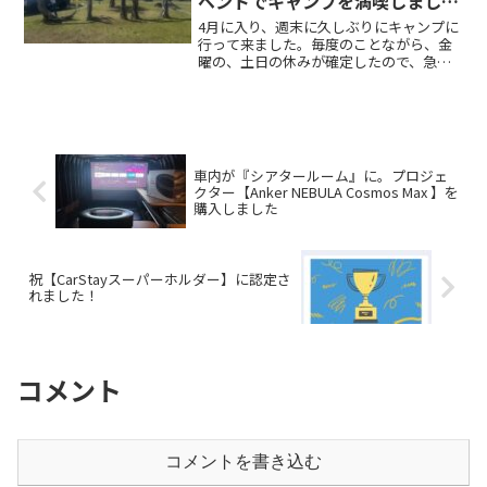
ベントでキャンプを満喫しまし
た！！
4月に入り、週末に久しぶりにキャンプに
行って来ました。毎度のことながら、金
曜の、土日の休みが確定したので、急遽
キャンプ場を検索し、偶然にも空きがあ
ったのが、ソレイユの丘キャンプでし
た。以前も調べたことはありましたが、
リニューアルしてから、と...
車内が『シアタールーム』に。プロジェ
クター【Anker NEBULA Cosmos Max 】を
購入しました
祝【CarStayスーパーホルダー】に認定さ
れました！
コメント
コメントを書き込む