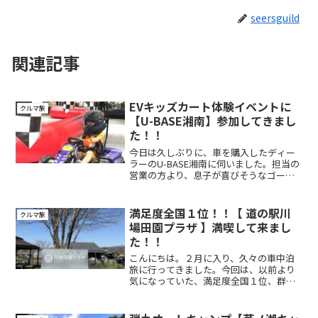
seersguild
関連記事
EVキッズカート体験イベントに
クルマ旅
【U-BASE湘南】参加してきまし
た！！
今日は久しぶりに、車を購入したディー
ラーのU-BASE湘南に伺いました。担当の
営業の方より、息子が喜びそうなゴーカ
ートの体験イベントでしたので、お声掛
けいただき、参加する事にしました。定
期的にイベントを実施されているよう
満足度全国１位！！【 道の駅川
クルマ旅
で、以前「 ＵＣＣコ...
場田園プラザ 】満喫して来まし
た！！
こんにちは。２月に入り、久々の車中泊
旅に行ってきました。今回は、以前より
気になっていた、満足度全国１位、群馬
県にある『 道の駅川場田園プラザ 』に行
って来ました。横浜の自宅からは200キ
ロ、最速２時間半の道のりです。今回も